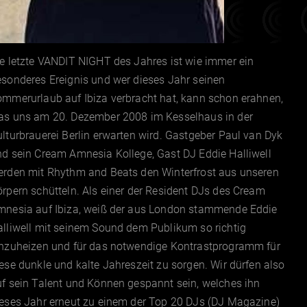
e letzte VANDIT NIGHT des Jahres ist wie immer ein
sonderes Ereignis und wer dieses Jahr seinen
ommerurlaub auf Ibiza verbracht hat, kann schon erahnen,
as uns am 20. Dezember 2008 im Kesselhaus in der
lturbrauerei Berlin erwarten wird. Gastgeber Paul van Dyk
d sein Cream Amnesia Kollege, Gast DJ Eddie Halliwell
erden mit Rhythm and Beats den Winterfrost aus unseren
rpern schütteln. Als einer der Resident DJs des Cream
mnesia auf Ibiza, weiß der aus London stammende Eddie
lliwell mit seinem Sound dem Publikum so richtig
inzuheizen und für das notwendige Kontrastprogramm für
ese dunkle und kalte Jahreszeit zu sorgen. Wir dürfen also
f sein Talent und Können gespannt sein, welches ihn
ieses Jahr erneut zu einem der Top 20 DJs (DJ Magazine)