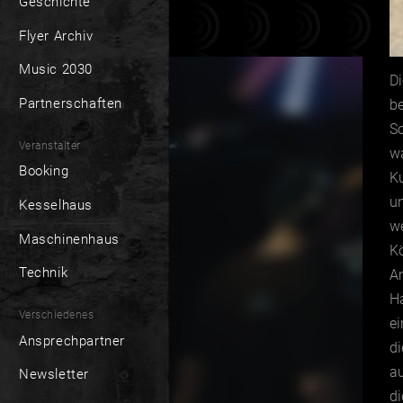
Geschichte
Flyer Archiv
Music 2030
Di
Partnerschaften
be
S
Veranstalter
w
Booking
Ku
un
Kesselhaus
w
Maschinenhaus
Kö
Technik
A
Ha
Verschiedenes
e
Ansprechpartner
di
au
Newsletter
d