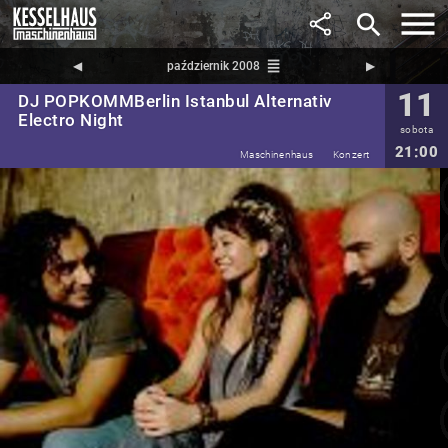
search
reorder
◀︎
październik 2008
▶︎
11
DJ POPKOMMBerlin Istanbul Alternativ
Electro Night
sobota
21:00
Maschinenhaus
Konzert