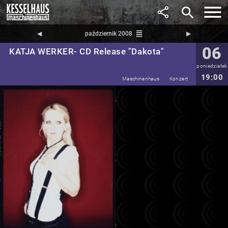
search
reorder
◀︎
październik 2008
▶︎
06
KATJA WERKER- CD Release "Dakota"
poniedziałek
19:00
Maschinenhaus
Konzert