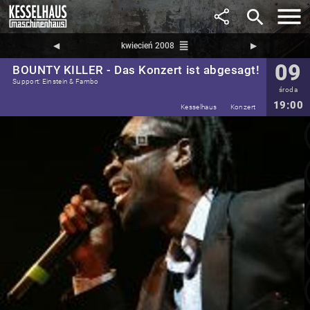
search
reorder
◀︎
kwiecień 2008
▶︎
09
BOUNTY KILLER - Das Konzert ist abgesagt!
Support: Einstein & Fambo
środa
19:00
Kesselhaus
Konzert