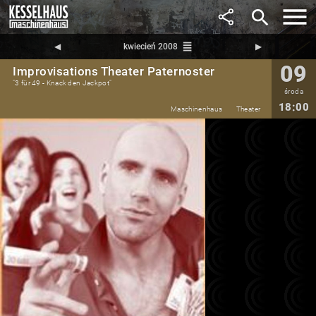
search
reorder
◀︎
kwiecień 2008
▶︎
09
Improvisations Theater Paternoster
"3 für 49 - Knack den Jackpot"
środa
18:00
Maschinenhaus
Theater