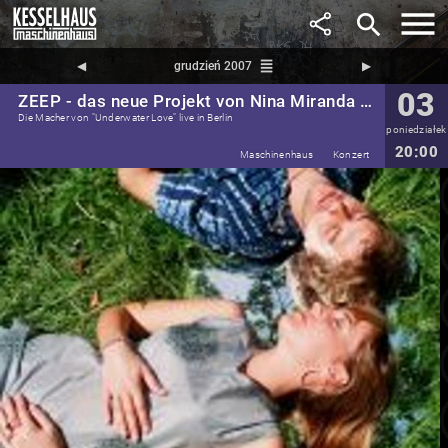
search
reorder
◀︎
grudzień 2007
▶︎
03
ZEEP - das neue Projekt von Nina Miranda und Chris Franck!
Die Macher von "Underwater Love" live in Berlin
poniedziałek
20:00
Maschinenhaus
Konzert