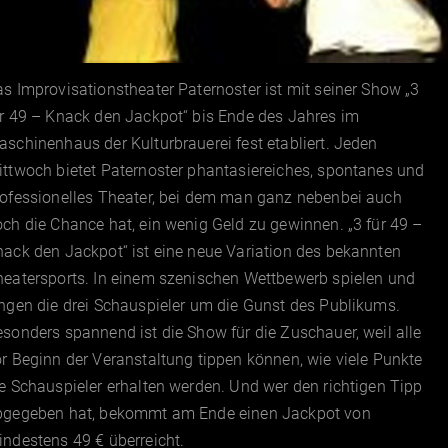
s Improvisationstheater Paternoster ist mit seiner Show „3
r 49 – Knack den Jackpot“ bis Ende des Jahres im
schinenhaus der Kulturbrauerei fest etabliert. Jeden
ttwoch bietet Paternoster phantasiereiches, spontanes und
rofessionelles Theater, bei dem man ganz nebenbei auch
ch die Chance hat, ein wenig Geld zu gewinnen. „3 für 49 –
ack den Jackpot“ ist eine neue Variation des bekannten
heatersports. In einem szenischen Wettbewerb spielen und
ngen die drei Schauspieler um die Gunst des Publikums.
sonders spannend ist die Show für die Zuschauer, weil alle
r Beginn der Veranstaltung tippen können, wie viele Punkte
e Schauspieler erhalten werden. Und wer den richtigen Tipp
bgegeben hat, bekommt am Ende einen Jackpot von
ndestens 49 € überreicht.