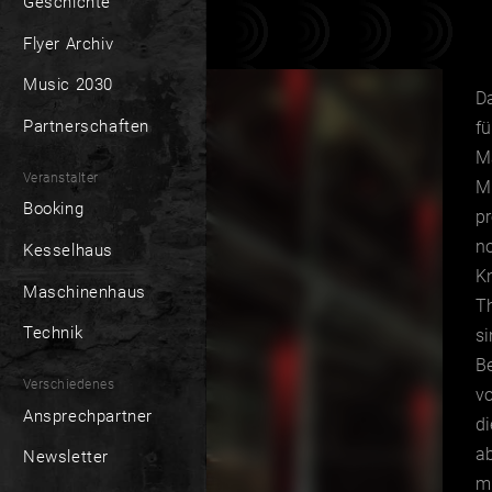
Geschichte
Flyer Archiv
Music 2030
Da
Partnerschaften
fü
Ma
Veranstalter
Mi
Booking
p
no
Kesselhaus
Kn
Maschinenhaus
T
Technik
si
Be
Verschiedenes
vo
Ansprechpartner
di
a
Newsletter
mi