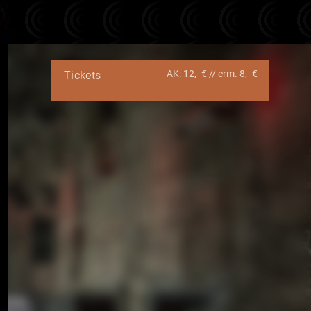
AK: 12,- € // erm. 8,- €
Tickets