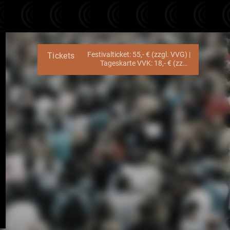
Festivalticket: 55,- € (zzgl. VVG) |
Tickets
Tageskarte VVK: 18,- € (zzgl.
VVG) | Tageskarte AK: 25,- €