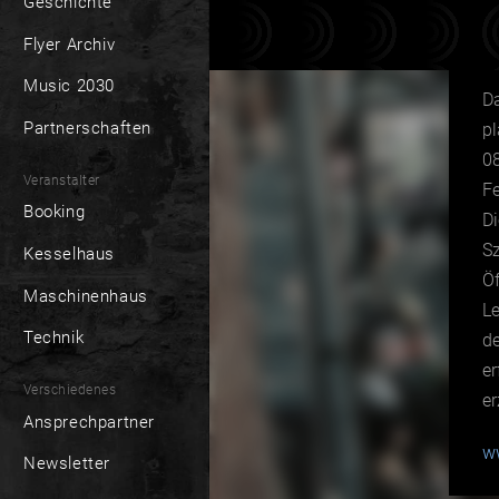
Geschichte
Flyer Archiv
Music 2030
Da
Partnerschaften
pl
0
Veranstalter
Fe
Booking
Di
Sz
Kesselhaus
Öf
Maschinenhaus
L
Technik
de
e
Verschiedenes
e
Ansprechpartner
w
Newsletter