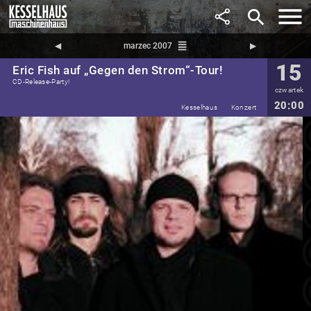
search
reorder
◀︎
marzec 2007
▶︎
15
Eric Fish auf „Gegen den Strom“-Tour!
CD-Release-Party!
czwartek
20:00
Kesselhaus
Konzert