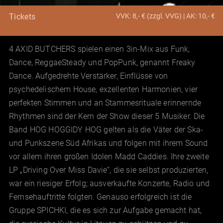
VVK: 8,- € (zzgl. VVG) | AK: 10,- €
Tickets
4 AXID BUTCHERS spielen einen 3in-Mix aus Funk,
Dance, ReggaeSteady und PopPunk, genannt Freaky
Dance. Aufgedrehte Verstärker, Einflüsse von
psychedelischem House, exzellenten Harmonien, vier
perfekten Stimmen und an Stammesrituale erinnernde
Rhythmen sind der Kern der Show dieser 5 Musiker. Die
Band HOG HOGGIDY HOG gelten als die Väter der Ska-
und Punkszene Süd Afrikas und folgen mit ihrem Sound
vor allem ihren großen Idolen Madd Caddies. Ihre zweite
LP „Driving Over Miss Davie“, die sie selbst produzierten,
war ein riesiger Erfolg; ausverkaufte Konzerte, Radio und
Fernsehauftritte folgten. Genauso erfolgreich ist die
Gruppe SPICHKI, die es sich zur Aufgabe gemacht hat,