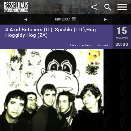
search
reorder
◀︎
luty 2007
▶︎
15
4 Axid Butchers (IT), Spichki (LIT),Hog
Hoggidy Hog (ZA)
czwartek
20:00
Maschinenhaus
Konzert