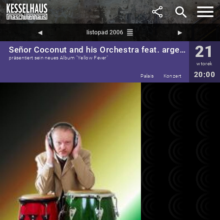
search
reorder
◀︎
listopad 2006
▶︎
21
Señor Coconut and his Orchestra feat. argenis brito, supp. OMFO
präsentiert sein neues Album "Yellow Fever"
wtorek
20:00
Palais
Konzert