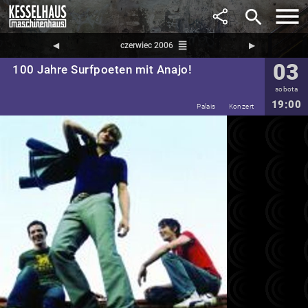
search
reorder
◀︎
czerwiec 2006
▶︎
03
100 Jahre Surfpoeten mit Anajo!
sobota
19:00
Palais
Konzert