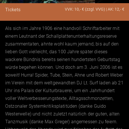
VVK: 10,- € (zzgl. VVG) | AK: 12,- €
Tickets
Als sich im Jahre 1906 eine handvoll Schriftarbeiter mit
einem Leutnant der Schallplattenunterhaltungsreserve
zusammentaten, ahnte wohl kaum jemand, bis auf den
lieben Gott vielleicht, das 100 Jahre später dieses
wackere Bündnis bereits seinen hundertsten Geburtstag
würde begehen können. Und doch am 3. Juni 2006 ist es
soweit! Hurra! Spider, Tube, Stein, Ahne und Robert Weber
im Verein mit dem weltgewandten DJ Lt. Surf laden ab 21
Uhr ins Palais der Kulturbrauerei, um ein Jahrhundert
voller Weltverbesserungstexte, Alltagsschmonzetten,
Ostzonaler Systemkritiksplatitüden (danke Guido
Westerwelle) und nicht zuletzt natürlich der guten, alten
Tanzmusik (danke Max Greger) angemessen zu feiern.