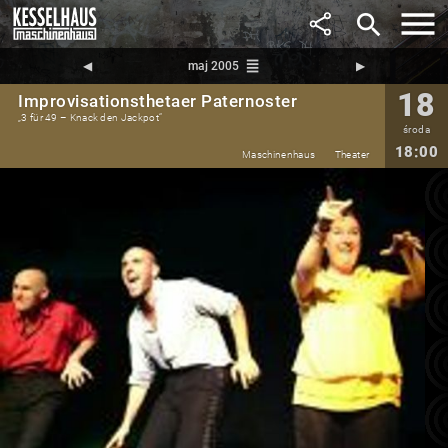
search
reorder
◀︎
maj 2005
▶︎
18
Improvisationsthetaer Paternoster
„3 für 49 – Knack den Jackpot“
środa
18:00
Maschinenhaus
Theater