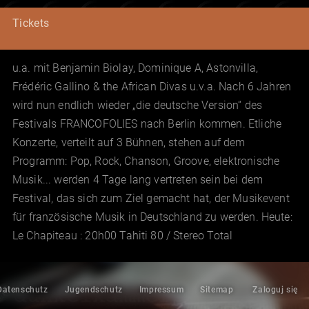
Tickets
u.a. mit Benjamin Biolay, Dominique A, Astonvilla,
Frédéric Gallino & the African Divas u.v.a. Nach 6 Jahren
wird nun endlich wieder „die deutsche Version“ des
Festivals FRANCOFOLIES nach Berlin kommen. Etliche
Konzerte, verteilt auf 3 Bühnen, stehen auf dem
Programm: Pop, Rock, Chanson, Groove, elektronische
Musik... werden 4 Tage lang vertreten sein bei dem
Festival, das sich zum Ziel gemacht hat, der Musikevent
für französische Musik in Deutschland zu werden. Heute:
Le Chapiteau : 20h00 Tahiti 80 / Stereo Total
Datenschutz
Jugendschutz
Impressum
Sitemap
Zaloguj się