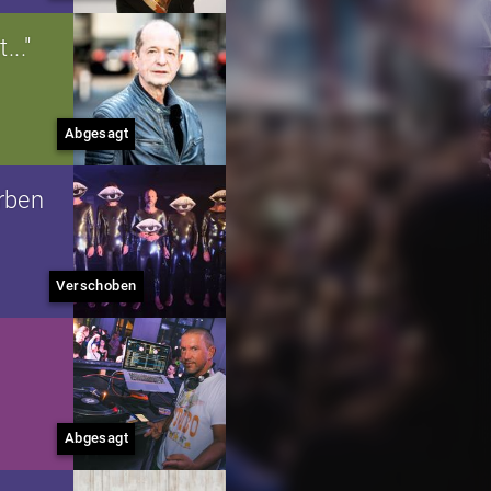
..."
Abgesagt
rben
Verschoben
Abgesagt