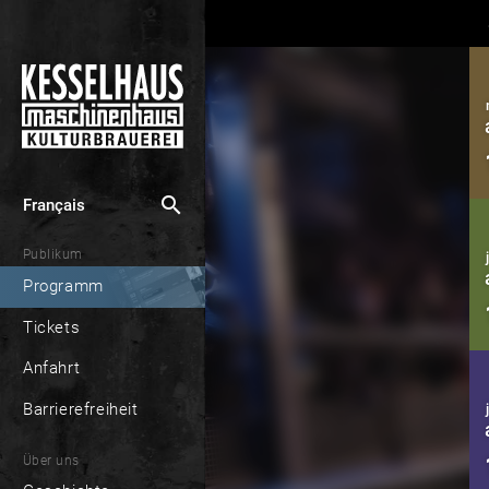
search
Français
Publikum
Programm
Tickets
Anfahrt
Barrierefreiheit
Über uns