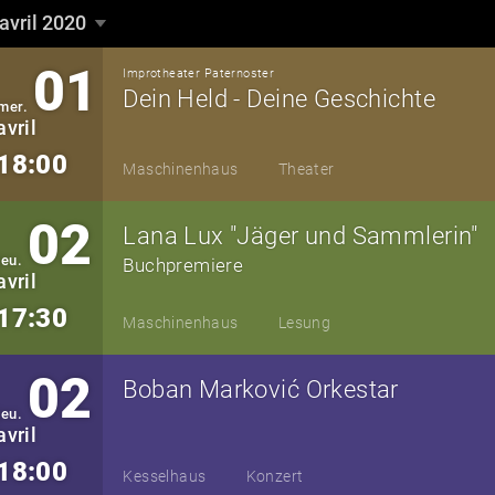
avril 2020
avril 2020
▼
01
Improtheater Paternoster
Dein Held - Deine Geschichte
mer.
avril
18:00
Maschinenhaus
Theater
02
Lana Lux "Jäger und Sammlerin"
jeu.
Buchpremiere
avril
17:30
Maschinenhaus
Lesung
02
Boban Marković Orkestar
jeu.
avril
18:00
Kesselhaus
Konzert