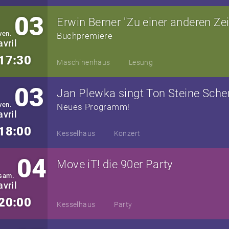
03
Erwin Berner "Zu einer anderen Zeit
ven.
Buchpremiere
avril
17:30
Maschinenhaus
Lesung
03
Jan Plewka singt Ton Steine Sche
ven.
Neues Programm!
avril
18:00
Kesselhaus
Konzert
04
Move iT! die 90er Party
sam.
avril
20:00
Kesselhaus
Party