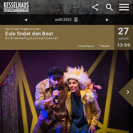
search
reorder
◀︎
août 2022
▶︎
27
Das Kinder-Theater-Konzert
Eule findet den Beat
Ein Entdeckerflug durch die Musikwelt
samedi
13:00
Kesselhaus
Theater
navigate_next