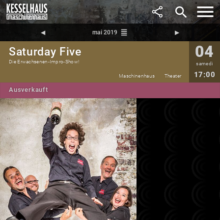
search
reorder
◀︎
mai 2019
▶︎
04
Saturday Five
Die Erwachsenen-Impro-Show!
samedi
17:00
Maschinenhaus
Theater
Ausverkauft