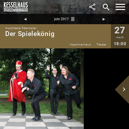
search
reorder
◀︎
juin 2017
▶︎
27
Improtheater Paternoster
Der Spielekönig
mardi
18:00
Maschinenhaus
Theater
navigate_next