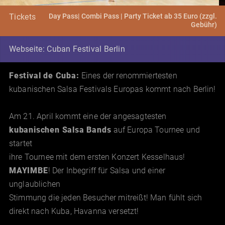
Day Pass| Combi Pass | Party Ticket ab 35 Euro (zzgl.
Tickets
Gebühr)
Webseite: Cuban Festival Berlin
Festival de Cuba:
Eines der renommiertesten
kubanischen Salsa Festivals Europas kommt nach Berlin!
Am 21. April kommt eine der angesagtesten
kubanischen Salsa Bands
auf Europa Tournee und
startet
ihre Tournee mit dem ersten Konzert Kesselhaus!
MAYIMBE
! Der Inbegriff für Salsa und einer
unglaublichen
Stimmung die jeden Besucher mitreißt! Man fühlt sich
direkt nach Kuba, Havanna versetzt!