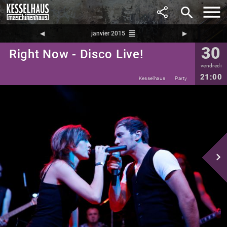
search
reorder
◀︎
janvier 2015
▶︎
30
Right Now - Disco Live!
vendredi
21:00
Kesselhaus
Party
navigate_next