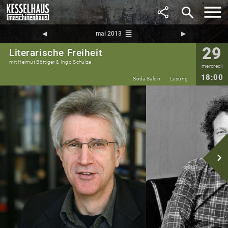
search
reorder
◀︎
mai 2013
▶︎
29
Literarische Freiheit
mit Helmut Böttiger & Ingo Schulze
mercredi
18:00
Soda Salon
Lesung
navigate_next