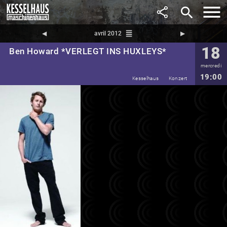
search
reorder
◀︎
avril 2012
▶︎
18
Ben Howard *VERLEGT INS HUXLEYS*
mercredi
19:00
Kesselhaus
Konzert