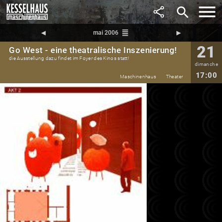
search
reorder
◀︎
mai 2006
▶︎
21
Go West - eine theatralische Inszenierung!
die Ausstellung dazu findet im Foyer des Kinos statt!
dimanche
17:00
Maschinenhaus
Theater