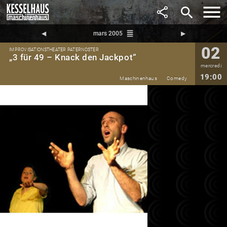
search
reorder
◀︎
mars 2005
▶︎
02
IMPROVISATIONSTHEATER PATERNOSTER
„3 für 49 – Knack den Jackpot“
mercredi
19:00
Maschinenhaus
Comedy