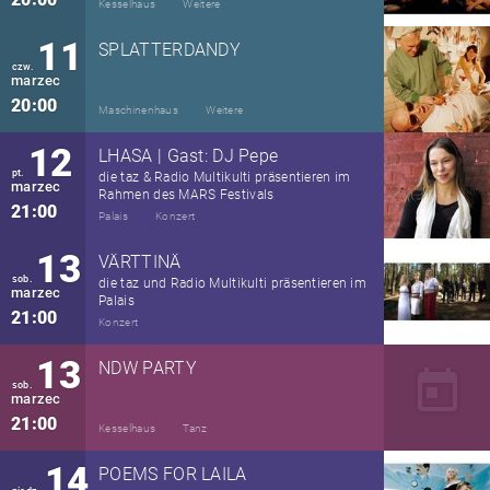
Kesselhaus
Weitere
11
SPLATTERDANDY
czw.
marzec
20:00
Maschinenhaus
Weitere
12
LHASA | Gast: DJ Pepe
pt.
die taz & Radio Multikulti präsentieren im
marzec
Rahmen des MARS Festivals
21:00
Palais
Konzert
13
VÄRTTINÄ
sob.
die taz und Radio Multikulti präsentieren im
marzec
Palais
21:00
Konzert
13
NDW PARTY
today
sob.
marzec
21:00
Kesselhaus
Tanz
14
POEMS FOR LAILA