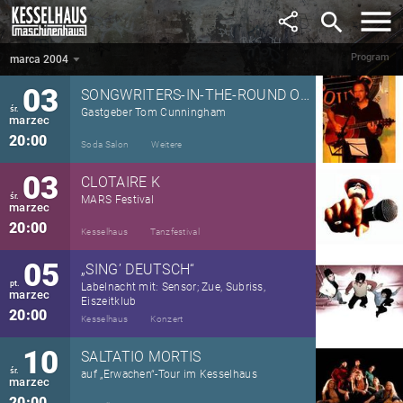
luty
search
21:00
Kesselhaus
Tanz
Program
marca 2004
marca 2004
▼
03
SONGWRITERS-IN-THE-ROUND ON TOUR
śr.
Gastgeber Tom Cunningham
marzec
20:00
Soda Salon
Weitere
03
CLOTAIRE K
śr.
MARS Festival
marzec
20:00
Kesselhaus
Tanzfestival
05
„SING’ DEUTSCH“
pt.
Labelnacht mit: Sensor; Zue, Subriss,
marzec
Eiszeitklub
20:00
Kesselhaus
Konzert
10
SALTATIO MORTIS
śr.
auf „Erwachen“-Tour im Kesselhaus
marzec
20:00