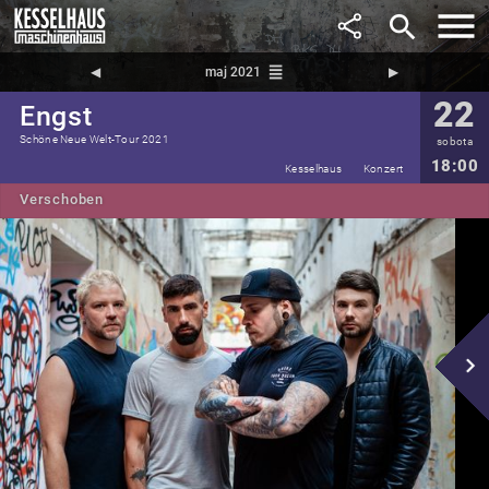
search
reorder
◀︎
maj 2021
▶︎
22
Engst
Schöne Neue Welt-Tour 2021
sobota
18:00
Kesselhaus
Konzert
Verschoben
navigate_next