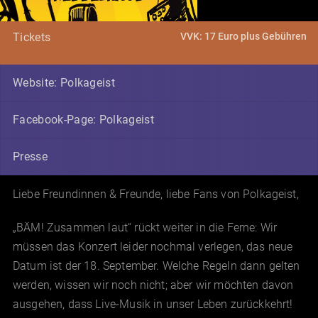
VVK: 17 Euro plus Gebühren
Tickets
Website: Polkageist
Facebook-Page: Polkageist
Presse
Liebe Freundinnen & Freunde, liebe Fans von Polkageist,
„BÄM! Zusammen laut“ rückt weiter in die Ferne: Wir
müssen das Konzert leider nochmal verlegen, das neue
Datum ist der 18. September. Welche Regeln dann gelten
werden, wissen wir noch nicht; aber wir möchten davon
ausgehen, dass Live-Musik in unser Leben zurückkehrt!