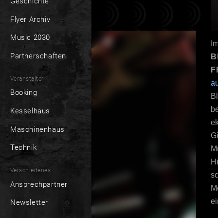
Geschichte
Flyer Archiv
Music 2030
I
Partnerschaften
B
F
Veranstalter
a
Booking
B
b
Kesselhaus
e
Maschinenhaus
G
Technik
Mu
H
Verschiedenes
sc
Ansprechpartner
Mo
ei
Newsletter