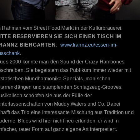
m Rahman vom Street Food Markt in der Kulturbrauerei.
ITTE RESERVIEREN SIE SICH EINEN TISCH IM
RANNZ BIERGARTEN:
www.frannz.eu/essen-im-
usschank
.
lues 2000 könnte man den Sound der Crazy Hambones
eschreiben. Sie begeistern das Publikum immer wieder mit
kstatischen Mundharmonika-Specials, manischen
itarrenklängen und stampfenden Schlagzeug-Grooves.
sikalisch schöpfen sie aus der Fülle der
interlassenschaften von Muddy Waters und Co. Dabei
hafft das Trio eine interessante Mischung aus Tradition und
derne. Blues wird hier nicht neu erfunden, er wird in
nfacher, rauer Form auf ganz eigene Art interpretiert.