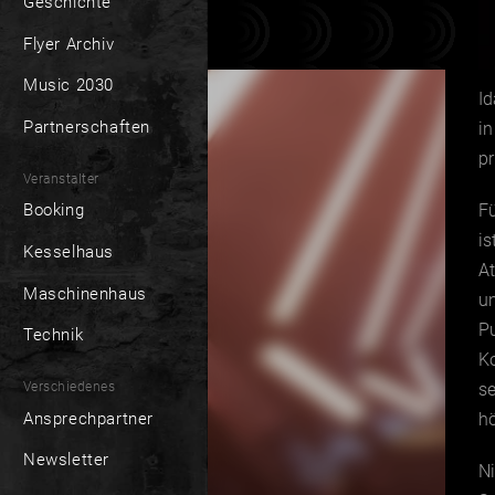
Geschichte
Flyer Archiv
Music 2030
Id
Partnerschaften
in
pr
Veranstalter
Fü
Booking
is
Kesselhaus
A
Maschinenhaus
un
Pu
Technik
Ko
Verschiedenes
se
Ansprechpartner
hö
Newsletter
Ni