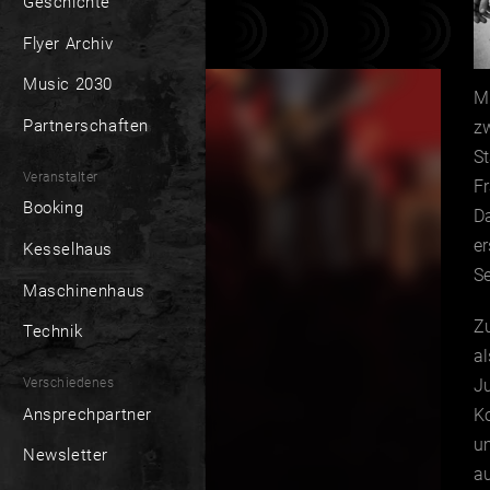
Geschichte
Flyer Archiv
Music 2030
ME
Partnerschaften
z
St
Veranstalter
Fr
Booking
D
e
Kesselhaus
Se
Maschinenhaus
Zu
Technik
a
Verschiedenes
J
Ansprechpartner
Ko
um
Newsletter
a