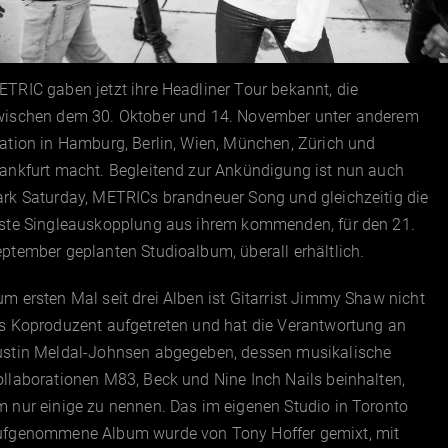
TRIC gaben jetzt ihre Headliner Tour bekannt, die
wischen dem 30. Oktober und 14. November unter anderem
ation in Hamburg, Berlin, Wien, München, Zürich und
ankfurt macht. Begleitend zur Ankündigung ist nun auch
ark Saturday, METRICs brandneuer Song und gleichzeitig die
rste Singleauskopplung aus ihrem kommenden, für den 21.
ptember geplanten Studioalbum, überall erhältlich.
m ersten Mal seit drei Alben ist Gitarrist Jimmy Shaw nicht
ls Koproduzent aufgetreten und hat die Verantwortung an
ustin Meldal-Johnsen abgegeben, dessen musikalische
llaborationen M83, Beck und Nine Inch Nails beinhalten,
 nur einige zu nennen. Das im eigenen Studio in Toronto
ufgenommene Album wurde von Tony Hoffer gemixt, mit