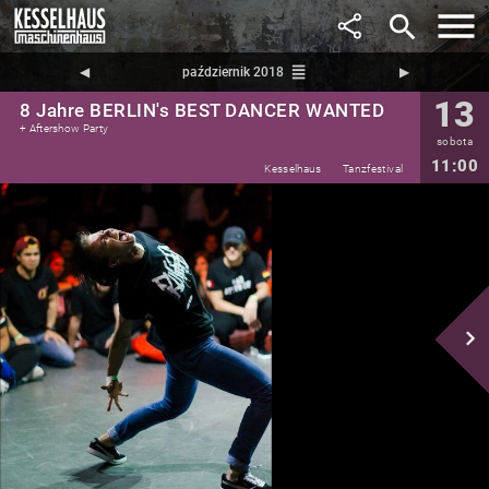
search
reorder
◀︎
październik 2018
▶︎
13
8 Jahre BERLIN's BEST DANCER WANTED
+ Aftershow Party
sobota
11:00
Kesselhaus
Tanzfestival
navigate_next