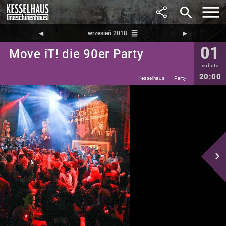
search
reorder
◀︎
wrzesień 2018
▶︎
01
Move iT! die 90er Party
sobota
20:00
Kesselhaus
Party
navigate_next