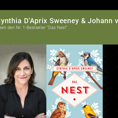
ynthia D'Aprix Sweeney & Johann 
sen den Nr. 1-Bestseller "Das Nest"