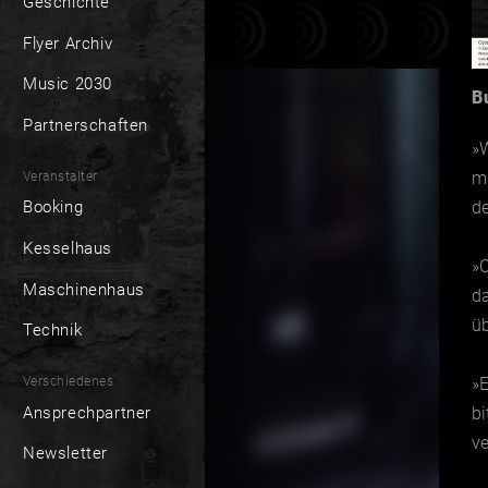
Geschichte
Flyer Archiv
Music 2030
B
Partnerschaften
»
m
Veranstalter
d
Booking
Kesselhaus
»C
Maschinenhaus
d
üb
Technik
Verschiedenes
»
Ansprechpartner
bi
ve
Newsletter