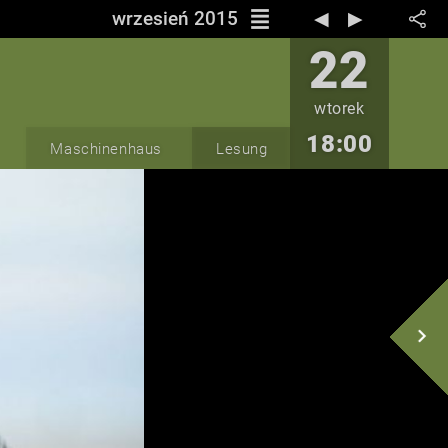
reorder
wrzesień 2015
◀︎
▶︎
22
wtorek
18:00
Maschinenhaus
Lesung
navigate_next