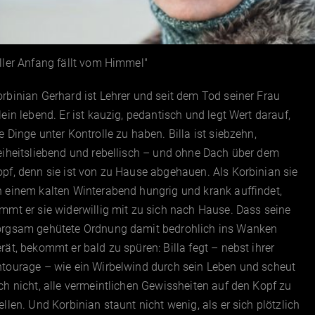
ller Anfang fällt vom Himmel"
rbinian Gerhard ist Lehrer und seit dem Tod seiner Frau
lein lebend. Er ist kauzig, pedantisch und legt Wert darauf,
e Dinge unter Kontrolle zu haben. Billa ist siebzehn,
eiheitsliebend und rebellisch – und ohne Dach über dem
pf, denn sie ist von zu Hause abgehauen. Als Korbinian sie
 einem kalten Winterabend hungrig und krank auffindet,
mmt er sie widerwillig mit zu sich nach Hause. Dass seine
orgsam gehütete Ordnung damit bedrohlich ins Wanken
rät, bekommt er bald zu spüren: Billa fegt – nebst ihrer
ntourage – wie ein Wirbelwind durch sein Leben und scheut
ch nicht, alle vermeintlichen Gewissheiten auf den Kopf zu
ellen. Und Korbinian staunt nicht wenig, als er sich plötzlich