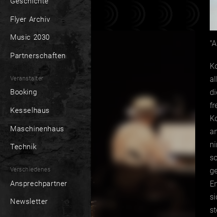
Geschichte
Flyer Archiv
Music 2030
"A
Partnerschaften
Ko
al
Veranstalter
di
Booking
fr
Kesselhaus
Ko
Maschinenhaus
an
ni
Technik
s
Verschiedenes
ge
Ansprechpartner
E
si
Newsletter
st