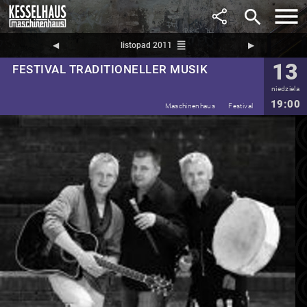
search
reorder
◀︎
listopad 2011
▶︎
13
FESTIVAL TRADITIONELLER MUSIK
niedziela
19:00
Maschinenhaus
Festival