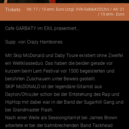
VK: 17 / 15 erm. Euro (zzgl. VVk-Geb&#252;hr) / AK: 21
Tickets
/ 15 erm-. Euro
Cafe GARBATY im EXIL präsentiert...
Supp. von Crazy Hambones
Mit Skip McDonald und Daby Toure existiert ohne Zweifel
ein Weltklasseduo. Das haben die beiden gerade vor
kurzem beim Lent Festival vor 1500 begeisterten und
berührten Zuschauern unter Beweis gestellt.
SKIP McDONALD ist der legendäre Gitarrist aus
Dayton/Ohio,der schon bei der Entstehung des Rap und
HipHop mit dabei war in der Band der Sugarhill Gang und
bei Grandmaster Flash.
Nach einer Weile als Sessiongitarrist bei James Brown
arbeitete er bei der bahnbrechenden Band Tackhead