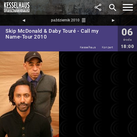
search
reorder
◀︎
październik 2010
▶︎
06
Skip McDonald & Daby Touré - Call my
Name-Tour 2010
środa
18:00
Kesselhaus
Konzert