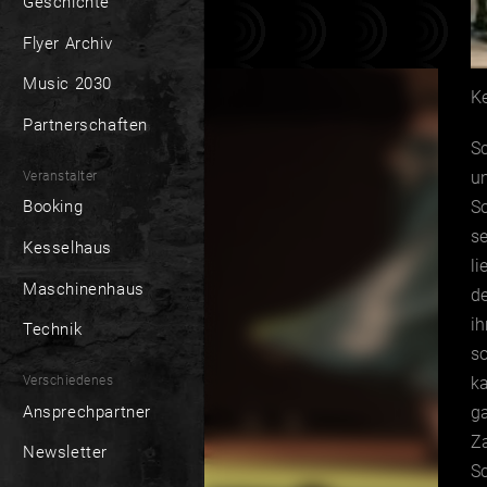
Geschichte
Flyer Archiv
Music 2030
Ke
Partnerschaften
Sc
u
Veranstalter
So
Booking
se
Kesselhaus
li
Maschinenhaus
de
ih
Technik
so
Verschiedenes
ka
Ansprechpartner
ga
Za
Newsletter
S