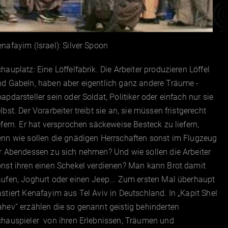
nafayim (Israel): Silver Spoon
hauplatz: Eine Löffelfabrik. Die Arbeiter produzieren Löffel
nd Gabeln, haben aber eigentlich ganz andere Träume -
apdarsteller sein oder Soldat, Politiker oder einfach nur sie
lbst. Der Vorarbeiter treibt sie an, sie müssen fristgerecht
efern. Er hat versprochen säckeweise Besteck zu liefern,
nn wie sollen die gnädigen Herrschaften sonst im Flugzeug
r Abendessen zu sich nehmen? Und wie sollen die Arbeiter
nst ihren einen Schekel verdienen? Man kann Brot damit
ufen, Joghurt oder einen Jeep... Zum ersten Mal überhaupt
stiert Kenafayim aus Tel Aviv in Deutschland. In „Kapit Shel
hev“ erzählen die so genannt geistig behinderten
chauspieler von ihren Erlebnissen, Träumen und