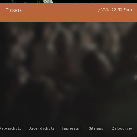
/ VVK: 22.50 Euro
Tickets
Datenschutz
Jugendschutz
Impressum
Sitemap
Zaloguj się