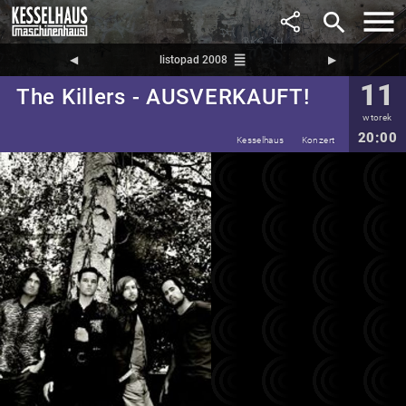
search
reorder
◀︎
listopad 2008
▶︎
11
The Killers - AUSVERKAUFT!
wtorek
20:00
Kesselhaus
Konzert