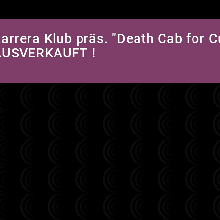
arrera Klub präs. "Death Cab for Cu
AUSVERKAUFT !