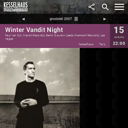
search
reorder
◀︎
grudzień 2007
▶︎
15
Winter Vandit Night
Paul van Dyk (Vandit Records), Berlin & Austin Leeds (Hamachi Records), Las
sobota
Vegas
22:00
Kesselhaus
Tanz