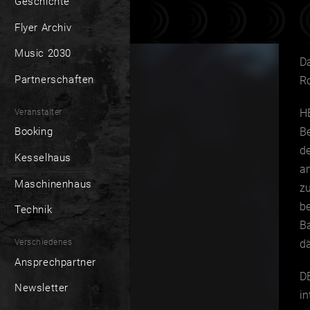
Geschichte
Flyer Archiv
Music 2030
D
Partnerschaften
R
H
Veranstalter
Be
Booking
d
Kesselhaus
an
Maschinenhaus
zu
b
Technik
B
Verschiedenes
d
Ansprechpartner
D
Newsletter
i