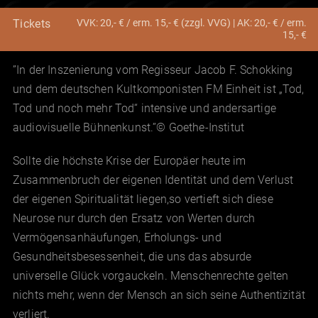
VVK: 20,- € / erm. 15,- € (zzgl. VVG) | AK: 20,- € / erm.
Tickets
15,- €
”In der Inszenierung vom Regisseur Jacob F. Schokking
und dem deutschen Kultkomponisten FM Einheit ist „Tod,
Tod und noch mehr Tod“ intensive und andersartige
audiovisuelle Bühnenkunst.”© Goethe-Institut
Sollte die höchste Krise der Europäer heute im
Zusammenbruch der eigenen Identität und dem Verlust
der eigenen Spiritualität liegen,so vertieft sich diese
Neurose nur durch den Ersatz von Werten durch
Vermögensanhäufungen, Erholungs- und
Gesundheitsbesessenheit, die uns das absurde
universelle Glück vorgauckeln. Menschenrechte gelten
nichts mehr, wenn der Mensch an sich seine Authentizität
verliert.