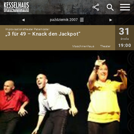
search
reorder
◀︎
październik 2007
▶︎
31
Improvisationstheater Paternoster
„3 für 49 – Knack den Jackpot“
środa
19:00
Maschinenhaus
Theater