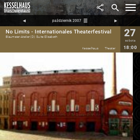
search
reorder
◀︎
październik 2007
▶︎
27
No Limits - Internationales Theaterfestival
Blaumeier-Atelier (D): Suite Elisabeth
sobota
18:00
Kesselhaus
Theater