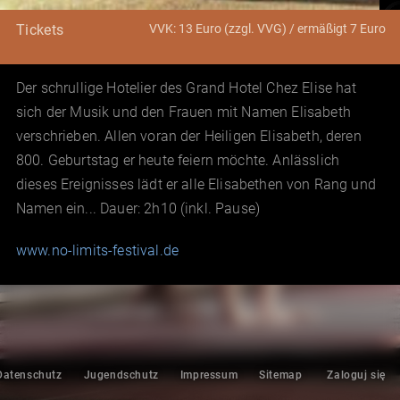
VVK: 13 Euro (zzgl. VVG) / ermäßigt 7 Euro
Tickets
Der schrullige Hotelier des Grand Hotel Chez Elise hat
sich der Musik und den Frauen mit Namen Elisabeth
verschrieben. Allen voran der Heiligen Elisabeth, deren
800. Geburtstag er heute feiern möchte. Anlässlich
dieses Ereignisses lädt er alle Elisabethen von Rang und
Namen ein... Dauer: 2h10 (inkl. Pause)
www.no-limits-festival.de
Datenschutz
Jugendschutz
Impressum
Sitemap
Zaloguj się