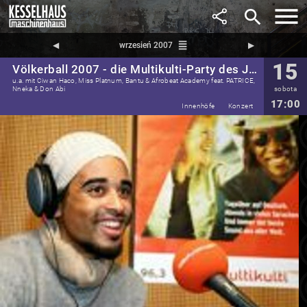
search
reorder
◀︎
wrzesień 2007
▶︎
15
Völkerball 2007 - die Multikulti-Party des Jahres!
u.a. mit Ciwan Haco, Miss Platnum, Bantu & Afrobeat Academy feat. PATRICE,
Nneka & Don Abi
sobota
17:00
Innenhöfe
Konzert