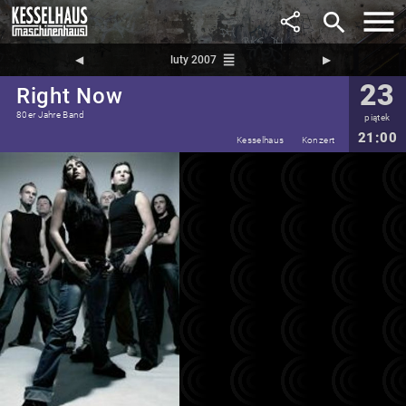
search
reorder
◀︎
luty 2007
▶︎
23
Right Now
80er Jahre Band
piątek
21:00
Kesselhaus
Konzert