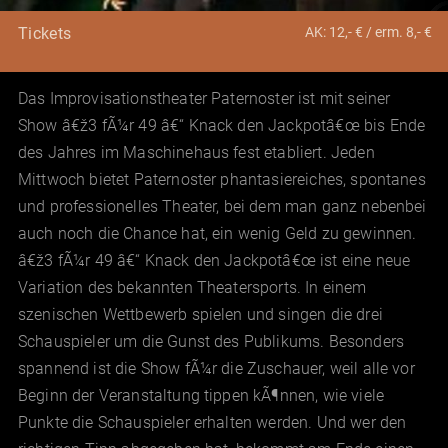
AK: 12,- € / erm. 8,- €
Tickets
Das Improvisationstheater Paternoster ist mit seiner
Show â€ž3 fÃ¼r 49 â€“ Knack den Jackpotâ€œ bis Ende
des Jahres im Maschinehaus fest etabliert. Jeden
Mittwoch bietet Paternoster phantasiereiches, spontanes
und professionelles Theater, bei dem man ganz nebenbei
auch noch die Chance hat, ein wenig Geld zu gewinnen.
â€ž3 fÃ¼r 49 â€“ Knack den Jackpotâ€œ ist eine neue
Variation des bekannten Theatersports. In einem
szenischen Wettbewerb spielen und singen die drei
Schauspieler um die Gunst des Publikums. Besonders
spannend ist die Show fÃ¼r die Zuschauer, weil alle vor
Beginn der Veranstaltung tippen kÃ¶nnen, wie viele
Punkte die Schauspieler erhalten werden. Und wer den