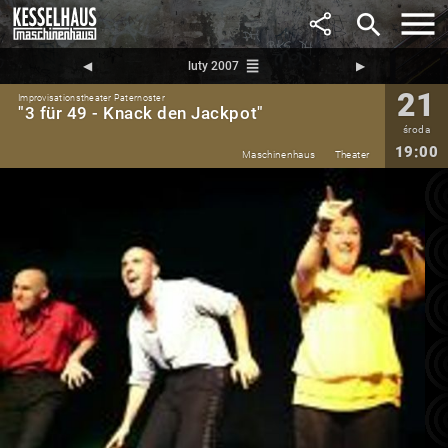
search
reorder
◀︎
luty 2007
▶︎
21
Improvisationstheater Paternoster
"3 für 49 - Knack den Jackpot"
środa
19:00
Maschinenhaus
Theater