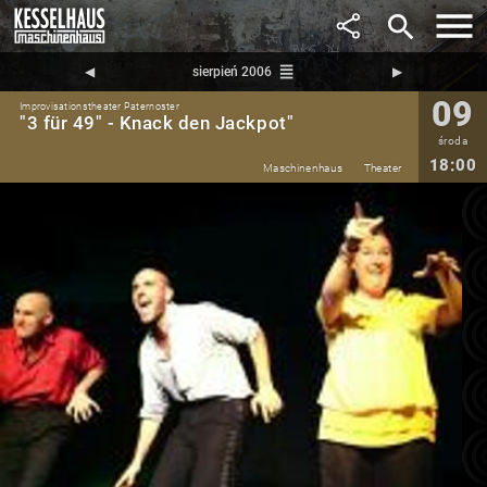
search
reorder
◀︎
sierpień 2006
▶︎
09
Improvisationstheater Paternoster
"3 für 49" - Knack den Jackpot"
środa
18:00
Maschinenhaus
Theater