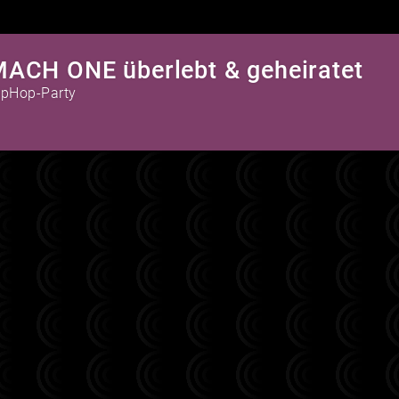
ACH ONE überlebt & geheiratet
ipHop-Party