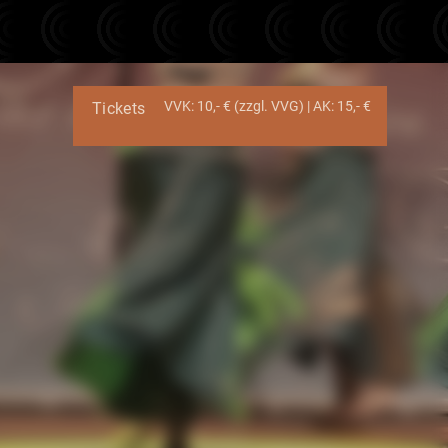
VVK: 10,- € (zzgl. VVG) | AK: 15,- €
Tickets