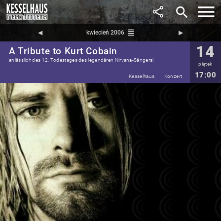
search
reorder
◀︎
kwiecień 2006
▶︎
14
A Tribute to Kurt Cobain
anlässlich des 12. Todestages des legendären Nirvana-Sängers!
piątek
17:00
Kesselhaus
Konzert